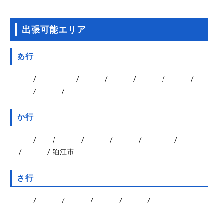
出張可能エリア
あ行
昭島市
/
あきる野市
/
足立区
/
荒川区
/
板橋区
/
稲城市
/
江
戸川区
/
青梅市
/
大田区
か行
葛飾区
/
北区
/
清瀬市
/
国立市
/
江東区
/
小金井市
/
国分寺
市
/
小平市
/ 狛江市
さ行
品川区
/
渋谷区
/
新宿区
/
杉並区
/
墨田区
/
世田谷区