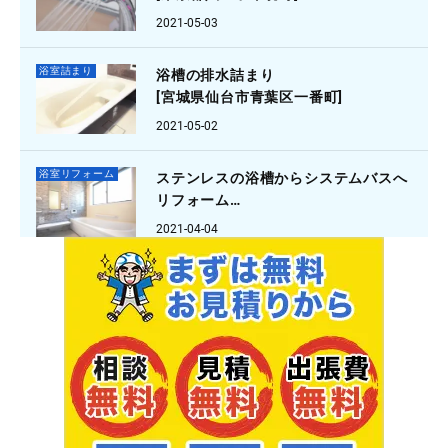
2021-05-03
浴室詰まり
浴槽の排水詰まり
[宮城県仙台市青葉区一番町]
2021-05-02
浴室リフォーム
ステンレスの浴槽からシステムバスへ
リフォーム
[大阪府箕面市外院]
2021-04-04
浴室水漏れ
蛇口の水が止まらない
[ 京都府京都市伏見区納所]
2021-03-24
浴室詰まり
お風呂の詰まり
[埼玉県川口市安行領家]
2021-03-16