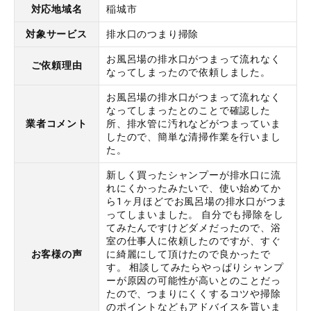
対応地域名
稲城市
対象サービス
排水口のつまり掃除
お風呂場の排水口がつまって流れなく
ご依頼理由
なってしまったので依頼しました。
お風呂場の排水口がつまって流れなく
なってしまったとのことで確認した
業者コメント
所、排水管に汚れなどがつまっていま
したので、簡単な清掃作業を行いまし
た。
新しく買ったシャンプーが排水口に流
れにくかったみたいで、使い始めてか
ら1ヶ月ほどでお風呂場の排水口がつま
ってしまいました。 自分でも掃除をし
てみたんですけどダメだったので、浴
室の仕事人に依頼したのですが、すぐ
お客様の声
に綺麗にして頂けたので良かったで
す。 相談してみたらやっぱりシャンプ
ーが原因の可能性が高いとのことだっ
たので、つまりにくくするコツや掃除
のポイントなどもアドバイスを貰いま