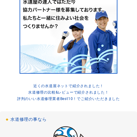
混合水栓の温度調整が動かない
[茨城県取手市椚木]
2021-03-07
浴室詰まり
お風呂の水が流れない
[神奈川県川崎市川崎区]
2021-03-05
浴室詰まり
お風呂のシャワーホースの水漏れ修理
「千葉県船橋市」
2021-03-04
近くの水道屋ネットで紹介されました！
水道修理の比較&レビューで紹介されました！
浴室水漏れ
お風呂の蛇口の水漏れ修理
評判のいい水道修理業者Best10！でご紹介いただきました
[大阪府大阪市浪速区]
2021-02-13
水道修理の事なら
浴室詰まり
お風呂の排水詰まり修理
[東京都武蔵野市]