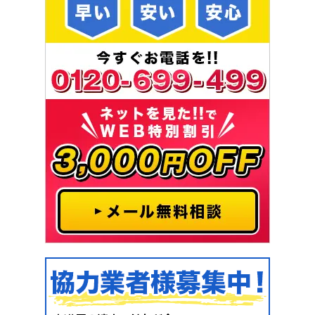
浴室詰まり
お風呂の水が抜けない
[千葉県千葉市中央区登戸]
2021-03-15
浴室詰まり
洗い場から逆流してくる
[大阪府堺市北区金岡町]
2021-03-12
浴室リフォーム
塩素除去機能付きシャワーヘッド交換
[愛知県北名古屋市九之坪]
2021-03-11
浴室水漏れ
お風呂場のどこかで水漏れの音がして
いる
[埼玉県川越市的場北]
2021-03-09
浴室水漏れ