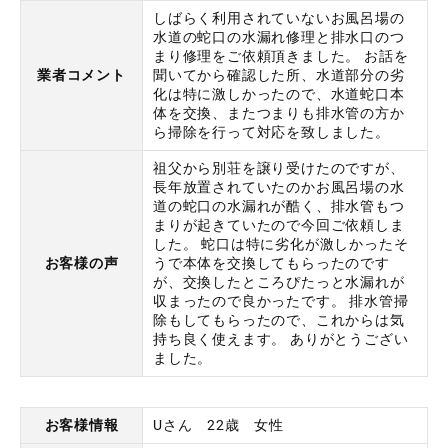
しばらく利用されていないお風呂場の
水道の蛇口の水漏れ修理と排水口のつ
まり修理をご依頼頂きました。 お話を
業者コメント
聞いてから確認した所、水道部分の劣
化は特に激しかったので、水道蛇口本
体を交換、またつまりも排水管の方か
ら掃除を行って対応を致しました。
祖父から別荘を譲り受けたのですが、
長年放置されていたのかお風呂場の水
道の蛇口の水漏れが酷く、排水管もつ
まりが起きていたので今回ご依頼しま
した。 蛇口は特に劣化が激しかったそ
お客様の声
うで本体を交換してもらったのです
が、交換したところぴたっと水漏れが
収まったので良かったです。 排水管掃
除もしてもらったので、これからは気
持ち良く使えます。 ありがとうござい
ました。
お客様情報
Uさん 22歳 女性