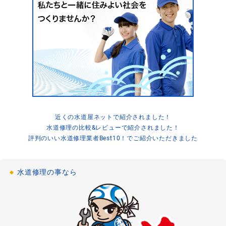
2021-03-07
浴室詰まり
お風呂の水が流れない
[神奈川県川崎市川崎区]
2021-03-05
浴室詰まり
お風呂のシャワーホースの水漏れ修理
「千葉県船橋市」
2021-03-04
近くの水道屋ネットで紹介されました！
水道修理の比較&レビューで紹介されました！
浴室水漏れ
お風呂の蛇口の水漏れ修理
評判のいい水道修理業者Best10！でご紹介いただきました
[大阪府大阪市浪速区]
2021-02-13
水道修理の事なら
浴室詰まり
お風呂の排水詰まり修理
[東京都武蔵野市]
2021-02-12