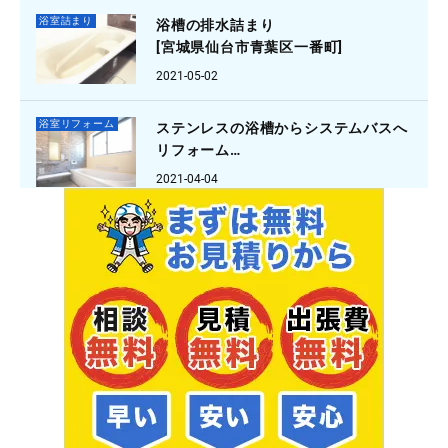
浴室詰まり
浴槽の排水詰まり
[宮城県仙台市青葉区一番町]
2021-05-02
浴室リフォーム
ステンレスの浴槽からシステムバスへ
リフォーム
[大阪府箕面市外院]
2021-04-04
浴室水漏れ
蛇口の水が止まらない
[ 京都府京都市伏見区納所]
2021-03-24
浴室詰まり
お風呂の詰まり
[埼玉県川口市安行領家]
2021-03-16
浴室詰まり
お風呂の水が抜けない