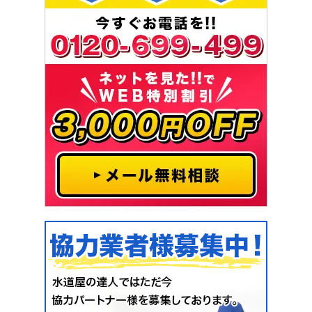
[千葉県千葉市中央区登戸]
2021-03-15
浴室詰まり
洗い場から逆流してくる
[大阪府堺市北区金岡町]
2021-03-12
浴室リフォーム
塩素除去機能付きシャワーヘッド交換
[愛知県北名古屋市九之坪]
2021-03-11
浴室水漏れ
お風呂場のどこかで水漏れの音がして
いる
[埼玉県川越市的場北]
2021-03-09
浴室水漏れ
混合水栓の温度調整が動かない
[茨城県取手市椚木]