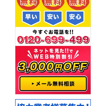
[埼玉県川口市安行領家]
2021-03-16
浴室詰まり
お風呂の水が抜けない
[千葉県千葉市中央区登戸]
2021-03-15
浴室詰まり
洗い場から逆流してくる
[大阪府堺市北区金岡町]
2021-03-12
浴室リフォーム
塩素除去機能付きシャワーヘッド交換
[愛知県北名古屋市九之坪]
2021-03-11
浴室水漏れ
お風呂場のどこかで水漏れの音がして
いる
[埼玉県川越市的場北]