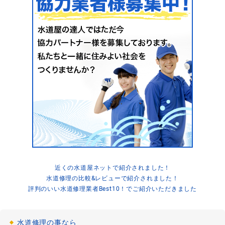
2021-03-09
浴室水漏れ
混合水栓の温度調整が動かない
[茨城県取手市椚木]
2021-03-07
浴室詰まり
お風呂の水が流れない
[神奈川県川崎市川崎区]
2021-03-05
浴室詰まり
お風呂のシャワーホースの水漏れ修理
「千葉県船橋市」
2021-03-04
近くの水道屋ネットで紹介されました！
水道修理の比較&レビューで紹介されました！
浴室水漏れ
お風呂の蛇口の水漏れ修理
評判のいい水道修理業者Best10！でご紹介いただきました
[大阪府大阪市浪速区]
2021-02-13
水道修理の事なら