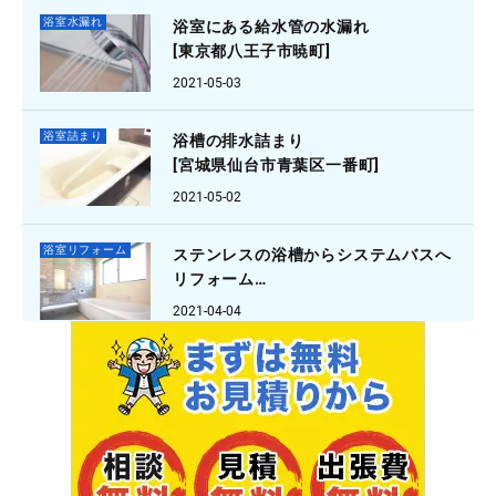
浴室水漏れ
浴室にある給水管の水漏れ
[東京都八王子市暁町]
2021-05-03
浴室詰まり
浴槽の排水詰まり
[宮城県仙台市青葉区一番町]
2021-05-02
浴室リフォーム
ステンレスの浴槽からシステムバスへ
リフォーム
[大阪府箕面市外院]
2021-04-04
浴室水漏れ
蛇口の水が止まらない
[ 京都府京都市伏見区納所]
2021-03-24
浴室詰まり
お風呂の詰まり