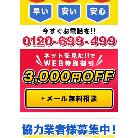
2021-03-16
浴室詰まり
お風呂の水が抜けない
[千葉県千葉市中央区登戸]
2021-03-15
浴室詰まり
洗い場から逆流してくる
[大阪府堺市北区金岡町]
2021-03-12
浴室リフォーム
塩素除去機能付きシャワーヘッド交換
[愛知県北名古屋市九之坪]
2021-03-11
浴室水漏れ
お風呂場のどこかで水漏れの音がして
いる
[埼玉県川越市的場北]
2021-03-09