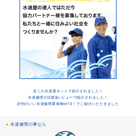
浴室水漏れ
混合水栓の温度調整が動かない
[茨城県取手市椚木]
2021-03-07
浴室詰まり
お風呂の水が流れない
[神奈川県川崎市川崎区]
2021-03-05
浴室詰まり
お風呂のシャワーホースの水漏れ修理
「千葉県船橋市」
2021-03-04
近くの水道屋ネットで紹介されました！
水道修理の比較&レビューで紹介されました！
浴室水漏れ
お風呂の蛇口の水漏れ修理
評判のいい水道修理業者Best10！でご紹介いただきました
[大阪府大阪市浪速区]
2021-02-13
水道修理の事なら
浴室詰まり
お風呂の排水詰まり修理