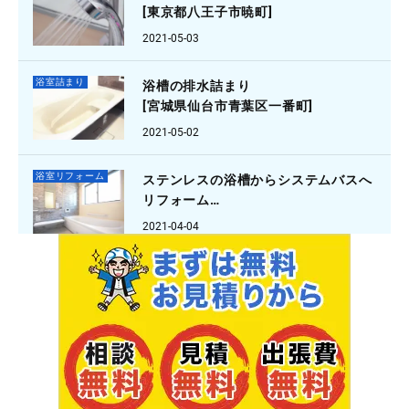
[東京都八王子市暁町]
2021-05-03
浴室詰まり
浴槽の排水詰まり
[宮城県仙台市青葉区一番町]
2021-05-02
浴室リフォーム
ステンレスの浴槽からシステムバスへ
リフォーム
[大阪府箕面市外院]
2021-04-04
浴室水漏れ
蛇口の水が止まらない
[ 京都府京都市伏見区納所]
2021-03-24
浴室詰まり
お風呂の詰まり
[埼玉県川口市安行領家]